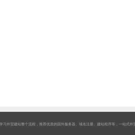
学习外贸建站整个流程，推荐优质的国外服务器、域名注册、建站程序等，一站式外