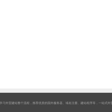
学习外贸建站整个流程，推荐优质的国外服务器、域名注册、建站程序等，一站式外