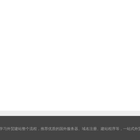
学习外贸建站整个流程，推荐优质的国外服务器、域名注册、建站程序等，一站式外