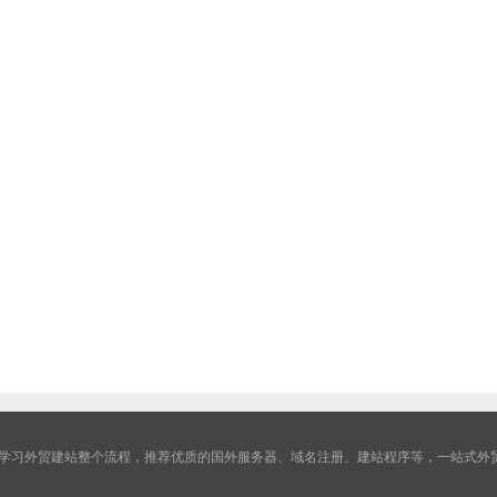
学习外贸建站整个流程，推荐优质的国外服务器、域名注册、建站程序等，一站式外