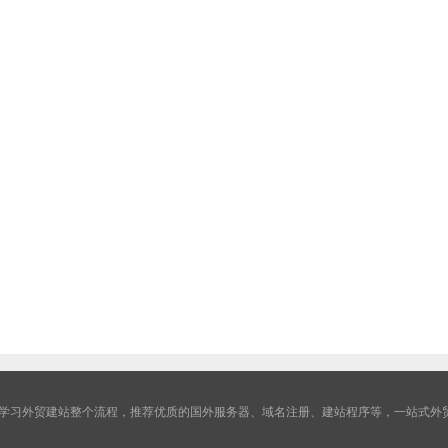
学习外贸建站整个流程，推荐优质的国外服务器、域名注册、建站程序等，一站式外