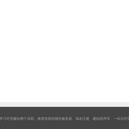
学习外贸建站整个流程，推荐优质的国外服务器、域名注册、建站程序等，一站式外