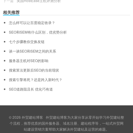
下一篇
美国HostEase主机评测分析
相关推荐
怎么样可以让百度稳定收录？
SEO和SEM有什么区别，优劣势分析
七个步骤教你交换友链
谈一谈SEO和SEM之间的关系
服务器主机对SEO的影响
搜索算法更新后SEO的当前现状
搜索引擎将死？还是跨入新时代？
SEO道路阻且长 优化巧有道
© 2026
外贸建站博客
外贸建站博客为大家分享从零开始学习外贸建站整
个流程，推荐优质的国外服务器、域名注册、建站程序等，一站式外贸网
站建设营销方案帮助大家解决外贸建站及运营的难题。