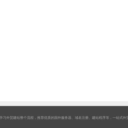
学习外贸建站整个流程，推荐优质的国外服务器、域名注册、建站程序等，一站式外