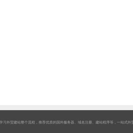
学习外贸建站整个流程，推荐优质的国外服务器、域名注册、建站程序等，一站式外