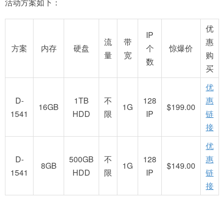
活动方案如下：
优
IP
流
带
惠
方案
内存
硬盘
个
惊爆价
量
宽
购
数
买
优
D-
1TB
不
128
惠
16GB
1G
$199.00
1541
HDD
限
IP
链
接
优
D-
500GB
不
128
惠
8GB
1G
$149.00
1541
HDD
限
IP
链
接