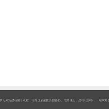
学习外贸建站整个流程，推荐优质的国外服务器、域名注册、建站程序等，一站式外