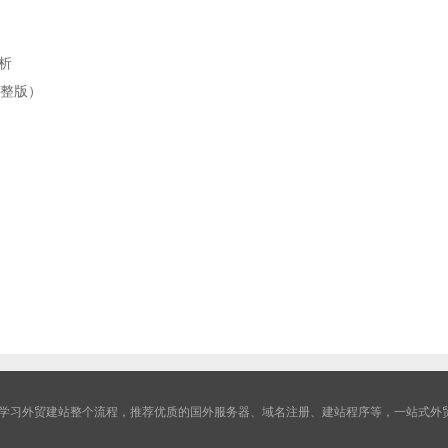
析
完整版）
学习外贸建站整个流程，推荐优质的国外服务器、域名注册、建站程序等，一站式外