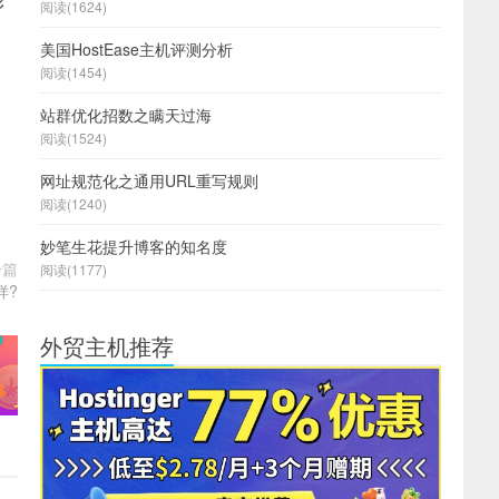
形
阅读(1624)
美国HostEase主机评测分析
阅读(1454)
站群优化招数之瞒天过海
阅读(1524)
网址规范化之通用URL重写规则
阅读(1240)
妙笔生花提升博客的知名度
一篇
阅读(1177)
样?
外贸主机推荐