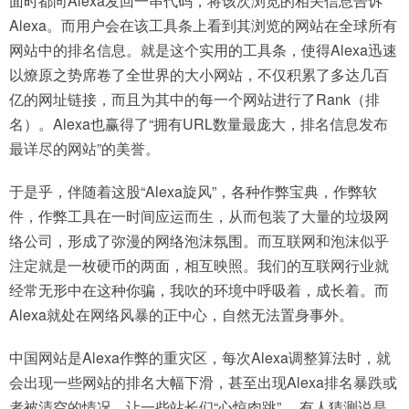
面时都向Alexa发回一串代码，将该次浏览的相关信息告诉
Alexa。而用户会在该工具条上看到其浏览的网站在全球所有
网站中的排名信息。就是这个实用的工具条，使得Alexa迅速
以燎原之势席卷了全世界的大小网站，不仅积累了多达几百
亿的网址链接，而且为其中的每一个网站进行了Rank（排
名）。Alexa也赢得了“拥有URL数量最庞大，排名信息发布
最详尽的网站”的美誉。
于是乎，伴随着这股“Alexa旋风”，各种作弊宝典，作弊软
件，作弊工具在一时间应运而生，从而包装了大量的垃圾网
络公司，形成了弥漫的网络泡沫氛围。而互联网和泡沫似乎
注定就是一枚硬币的两面，相互映照。我们的互联网行业就
经常无形中在这种你骗，我吹的环境中呼吸着，成长着。而
Alexa就处在网络风暴的正中心，自然无法置身事外。
中国网站是Alexa作弊的重灾区，每次Alexa调整算法时，就
会出现一些网站的排名大幅下滑，甚至出现Alexa排名暴跌或
者被清空的情况，让一些站长们“心惊肉跳”， 有人猜测说是