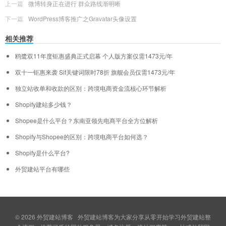
上一篇
微博转身正在进行 群众路线渐明晰
下一篇
WordPress博客推广之Gravatar头像设置
相关推荐
鸥鹭双11年度钜惠盛典正式启幕 个人版方案仅需1473元/年
双十一钜惠来袭 Sif关键词限时78折 旗舰会员仅需1473元/年
独立站收单和收款的区别：跨境电商资金流核心环节解析
Shopify建站多少钱？
Shopee是什么平台？东南亚领先电商平台全方位解析
Shopify与Shopee的区别：跨境电商平台如何选？
Shopify是什么平台?
外贸建站平台有哪些
© 2026
外贸建站博客
外贸建站博客为大家分享从零开始学习外贸建站整