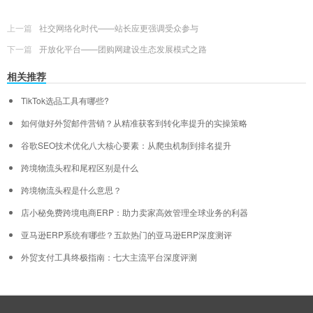
上一篇
社交网络化时代——站长应更强调受众参与
下一篇
开放化平台——团购网建设生态发展模式之路
相关推荐
TikTok选品工具有哪些?
如何做好外贸邮件营销？从精准获客到转化率提升的实操策略
谷歌SEO技术优化八大核心要素：从爬虫机制到排名提升
跨境物流头程和尾程区别是什么
跨境物流头程是什么意思？
店小秘免费跨境电商ERP：助力卖家高效管理全球业务的利器
亚马逊ERP系统有哪些？五款热门的亚马逊ERP深度测评
外贸支付工具终极指南：七大主流平台深度评测