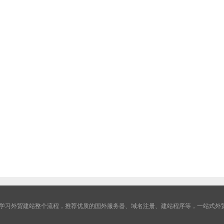
学习外贸建站整个流程，推荐优质的国外服务器、域名注册、建站程序等，一站式外