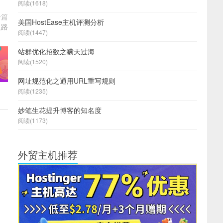
阅读(1618)
一篇
美国HostEase主机评测分析
之路
阅读(1447)
站群优化招数之瞒天过海
阅读(1520)
网址规范化之通用URL重写规则
阅读(1235)
妙笔生花提升博客的知名度
阅读(1173)
外贸主机推荐