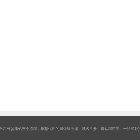
学习外贸建站整个流程，推荐优质的国外服务器、域名注册、建站程序等，一站式外