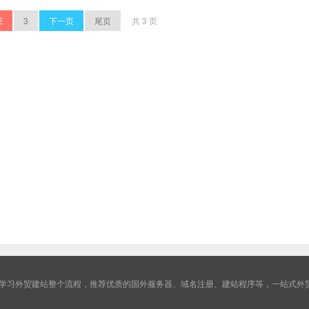
2
3
下一页
尾页
共 3 页
学习外贸建站整个流程，推荐优质的国外服务器、域名注册、建站程序等，一站式外