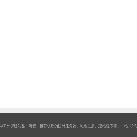
学习外贸建站整个流程，推荐优质的国外服务器、域名注册、建站程序等，一站式外