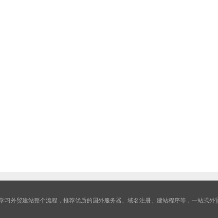
学习外贸建站整个流程，推荐优质的国外服务器、域名注册、建站程序等，一站式外