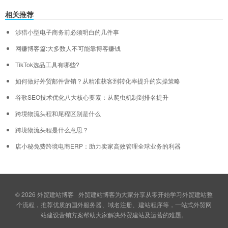
相关推荐
涉猎小型电子商务前必须明白的几件事
网赚博客篇:大多数人不可能靠博客赚钱
TikTok选品工具有哪些?
如何做好外贸邮件营销？从精准获客到转化率提升的实操策略
谷歌SEO技术优化八大核心要素：从爬虫机制到排名提升
跨境物流头程和尾程区别是什么
跨境物流头程是什么意思？
店小秘免费跨境电商ERP：助力卖家高效管理全球业务的利器
© 2026
外贸建站博客
外贸建站博客为大家分享从零开始学习外贸建站整
个流程，推荐优质的国外服务器、域名注册、建站程序等，一站式外贸网
站建设营销方案帮助大家解决外贸建站及运营的难题。