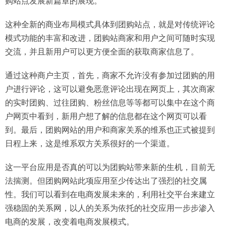
购站点发展新篇章的展现。
这种全新的商业布局模式具体到团购站点，就是对传统评论
模式功能的丰富和改进，团购站商家和用户之间可随时实现
交流，并且新用户可以更方便全面的获取商家信息了。
通过这种商户主页，首先，商家不允许没有参加过团购的用
户进行评论，这可以避免恶意评论出现在网页上，其次商家
的实时团购、过往团购、粉丝信息等等都可以集中在这个商
户网页中看到，新用户想了解的信息都在这个网页可以看
到。最后，团购网站的用户和商家关系的维系也正式被提到
日程上来，这是维系双方关系很好的一个渠道。
这一平台应用是否真的可以为团购站带来新的生机，目前无
法揣测。但团购网站此项应用至少传达出了强烈的社交属
性。我们可以看到在电商发展未来的，利用社交平台来建立
强稳固的关系网，以人的关系为依托的社交应用一步步渗入
电商的发展，改变着电商发展模式。