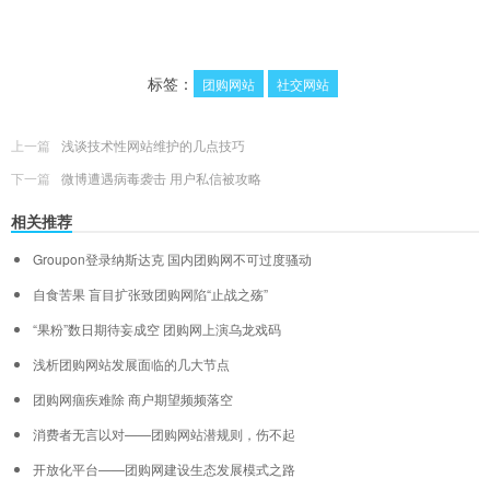
标签：
团购网站
社交网站
上一篇
浅谈技术性网站维护的几点技巧
下一篇
微博遭遇病毒袭击 用户私信被攻略
相关推荐
Groupon登录纳斯达克 国内团购网不可过度骚动
自食苦果 盲目扩张致团购网陷“止战之殇”
“果粉”数日期待妄成空 团购网上演乌龙戏码
浅析团购网站发展面临的几大节点
团购网痼疾难除 商户期望频频落空
消费者无言以对——团购网站潜规则，伤不起
开放化平台——团购网建设生态发展模式之路