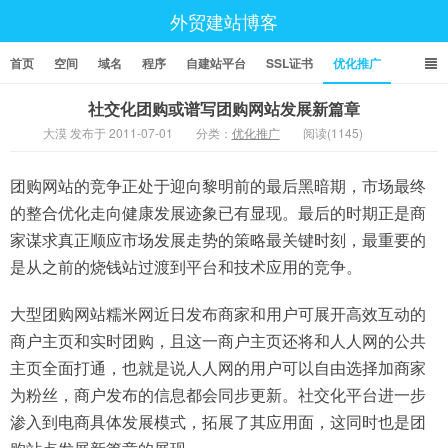
外贸建站博客
首页
空间
域名
程序
自建站平台
SSL证书
优化推广
社交化团购或谱写团购网站发展新篇章
大漠 发布于 2011-07-01
分类：
优化推广
阅读(1145)
团购网站的竞争正处于迎向黎明前的最后黑暗期，市场最终
的整合优化走向健康发展迹象已有显现。最后的时期正是商
家谋求真正顺应市场发展走势的策略最关键时刻，最重要的
是从之前的烧钱站过渡到平台和技术应用的竞争。
大型团购网站糯米网近日发布商家和用户可展开高效互动的
商户主页和实时团购，且这一商户主页还将和人人网的公共
主页全面打通，也就是说人人网的用户可以自由选择加商家
为粉丝，商户发布的信息都会同步更新。社交化平台进一步
渗入到电商具体发展模式，拓展了其应用面，这同时也是团