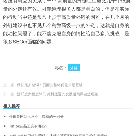
名没有对应的关系，一个 高质量的外链往往会比几十个低质
量的外链还有效。可能道理很多人都是明白的，但是在实际
的行动当中还是常常止步于高质量外链的困难，在几个月的
外链建设中也不见几个稍微高级一点的外链，这就是自身的
能动性问题了，能不能克服自身的惰性给自己多点挑战，是
很多SEOer面临的问题。
标签：
外链
上一篇
做长尾关键词：页面的整体优化才是基础
下一篇
活跃度大幅度降低 微博遭遇的发展瓶颈属自然现象
相关推荐
外链是网站运营不可或缺的一部分
TikTok选品工具有哪些?
如何做好外贸邮件营销？从精准获客到转化率提升的实操策略