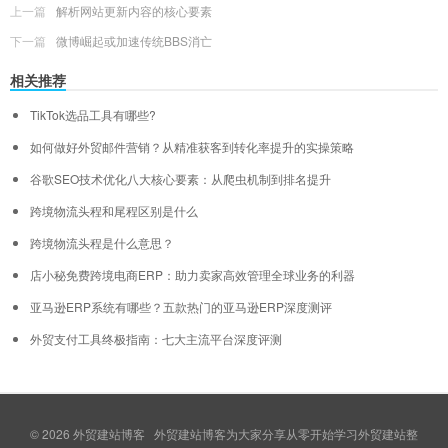
上一篇
解析网站更新内容的核心要素
下一篇
微博崛起或加速传统BBS消亡
相关推荐
TikTok选品工具有哪些?
如何做好外贸邮件营销？从精准获客到转化率提升的实操策略
谷歌SEO技术优化八大核心要素：从爬虫机制到排名提升
跨境物流头程和尾程区别是什么
跨境物流头程是什么意思？
店小秘免费跨境电商ERP：助力卖家高效管理全球业务的利器
亚马逊ERP系统有哪些？五款热门的亚马逊ERP深度测评
外贸支付工具终极指南：七大主流平台深度评测
© 2026
外贸建站博客
外贸建站博客为大家分享从零开始学习外贸建站整