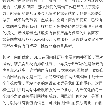
强调用户网站体验的当下，没有一个安全可靠，访问速度稳
定的主机服务 保障，那么我们的营销工作已经失去了竞争
力。站长们多是从无资金无资源起家做站的，但是已经决定
做了，就不能为节省一点成本在空间上面贪图便宜，已经有
无数的事实告诉我们，往往便宜免费会给网站带来得不偿失
的损失。所以尽量选择服务有信誉产品有保障的知名商家，
如美国主机服务商IXwebhosting在服务，速度以及稳定性方
面都在业内有口皆碑，性价比也有目共睹。
其次，内部优化。SEO在国内经历的发展时间并不长，面对
搜索引擎负责纠葛的排名机制，业界关于SEO不过是浮云的
声音越来越多。这样的声音背后 ，大家都相互勉励，做好自
己的网站内容才是王道。不管SEO会在网络营销当中处于一
个什么位置，网站本身的建设都永远是我们工作重心。这同
样也是用户对网站体验度增强的一个要求。内部优化的每一
个细小之处都关乎到网站的成败。网民访问你的站，是否真
的可以得到有价值的信息，可以解决网民的实际需要。内部