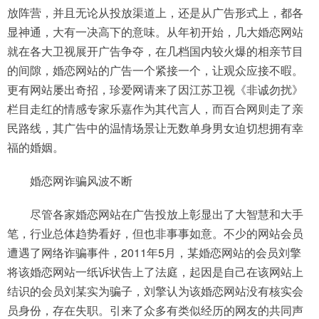
放阵营，并且无论从投放渠道上，还是从广告形式上，都各
显神通，大有一决高下的意味。从年初开始，几大婚恋网站
就在各大卫视展开广告争夺，在几档国内较火爆的相亲节目
的间隙，婚恋网站的广告一个紧接一个，让观众应接不暇。
更有网站屡出奇招，珍爱网请来了因江苏卫视《非诚勿扰》
栏目走红的情感专家乐嘉作为其代言人，而百合网则走了亲
民路线，其广告中的温情场景让无数单身男女迫切想拥有幸
福的婚姻。
婚恋网诈骗风波不断
尽管各家婚恋网站在广告投放上彰显出了大智慧和大手
笔，行业总体趋势看好，但也非事事如意。不少的网站会员
遭遇了网络诈骗事件，2011年5月，某婚恋网站的会员刘擎
将该婚恋网站一纸诉状告上了法庭，起因是自己在该网站上
结识的会员刘某实为骗子，刘擎认为该婚恋网站没有核实会
员身份，存在失职。引来了众多有类似经历的网友的共同声