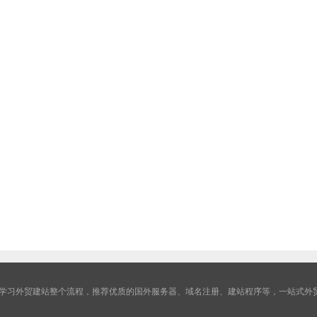
学习外贸建站整个流程，推荐优质的国外服务器、域名注册、建站程序等，一站式外