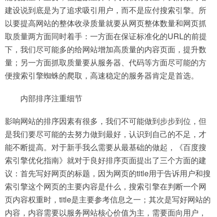
建设说到底是为了追求吸引用户，而不是应付搜索引擎。所
以要提高网站的整体收录质量就要从网页整体数量和网页抓
取质量两方面同时着手：一方面在保证标准化的URL的前提
下，我们尽可能多的给网站增加高质量的内容页面，提升数
量；另一方面抓取质量要从服务器、代码等方面尽可能的方
便搜索引擎蜘蛛的爬取，高速稳定的服务器肯定是首选。
内部排序注重细节
影响网站的排序因素有很多，我们不可能做到步步到位，但
是我们要尽可能的去努力做到最好，认识到自己的不足，才
能不断提高。对于新手我么需要从最基础的做起，《百度搜
索引擎优化指南》就对于良好排序页面提出了三个方面的建
议：首先写好网页的标题，因为网页的title用于告诉用户和搜
索引擎这个网页的主要内容是什么，搜索引擎在判断一个网
页内容权重时，title是主要参考信息之一；其次是写好网站的
内容，内容需要以服务网站核心价值为主，需要面向用户，