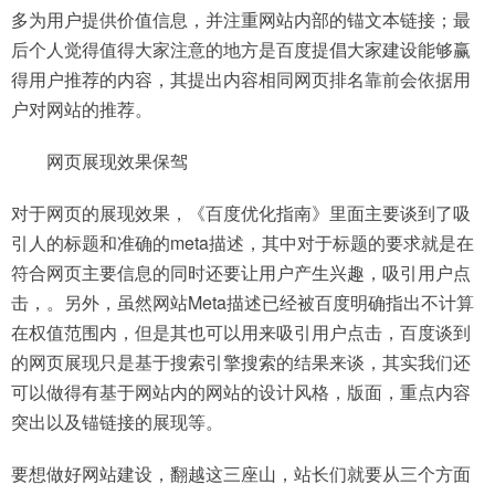
多为用户提供价值信息，并注重网站内部的锚文本链接；最
后个人觉得值得大家注意的地方是百度提倡大家建设能够赢
得用户推荐的内容，其提出内容相同网页排名靠前会依据用
户对网站的推荐。
网页展现效果保驾
对于网页的展现效果，《百度优化指南》里面主要谈到了吸
引人的标题和准确的meta描述，其中对于标题的要求就是在
符合网页主要信息的同时还要让用户产生兴趣，吸引用户点
击，。另外，虽然网站Meta描述已经被百度明确指出不计算
在权值范围内，但是其也可以用来吸引用户点击，百度谈到
的网页展现只是基于搜索引擎搜索的结果来谈，其实我们还
可以做得有基于网站内的网站的设计风格，版面，重点内容
突出以及锚链接的展现等。
要想做好网站建设，翻越这三座山，站长们就要从三个方面