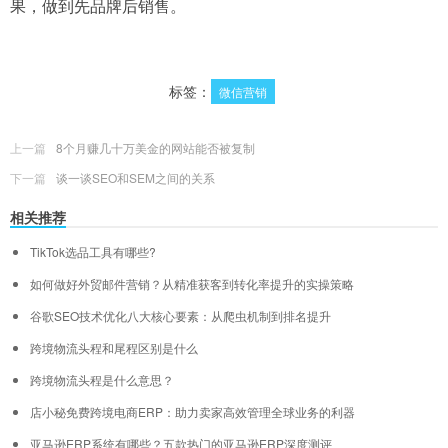
果，做到先品牌后销售。
标签：
微信营销
上一篇
8个月赚几十万美金的网站能否被复制
下一篇
谈一谈SEO和SEM之间的关系
相关推荐
TikTok选品工具有哪些?
如何做好外贸邮件营销？从精准获客到转化率提升的实操策略
谷歌SEO技术优化八大核心要素：从爬虫机制到排名提升
跨境物流头程和尾程区别是什么
跨境物流头程是什么意思？
店小秘免费跨境电商ERP：助力卖家高效管理全球业务的利器
亚马逊ERP系统有哪些？五款热门的亚马逊ERP深度测评