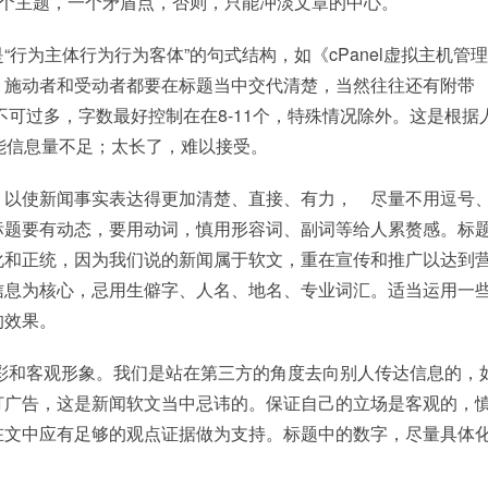
一个主题，一个矛盾点，否则，只能冲淡文章的中心。
行为主体行为行为客体”的句式结构，如《cPanel虚拟主机管
，施动者和受动者都要在标题当中交代清楚，当然往往还有附带
，不可过多，字数最好控制在在8-11个，特殊情况除外。这是根据
能信息量不足；太长了，难以接受。
以使新闻事实表达得更加清楚、直接、有力， 尽量不用逗号
标题要有动态，要用动词，慎用形容词、副词等给人累赘感。标
化和正统，因为我们说的新闻属于软文，重在宣传和推广以达到
信息为核心，忌用生僻字、人名、地名、专业词汇。适当运用一
的效果。
和客观形象。我们是站在第三方的角度去向别人传达信息的，
打广告，这是新闻软文当中忌讳的。保证自己的立场是客观的，
在文中应有足够的观点证据做为支持。标题中的数字，尽量具体