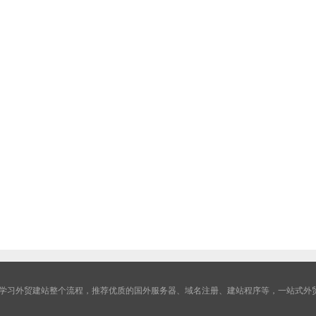
学习外贸建站整个流程，推荐优质的国外服务器、域名注册、建站程序等，一站式外