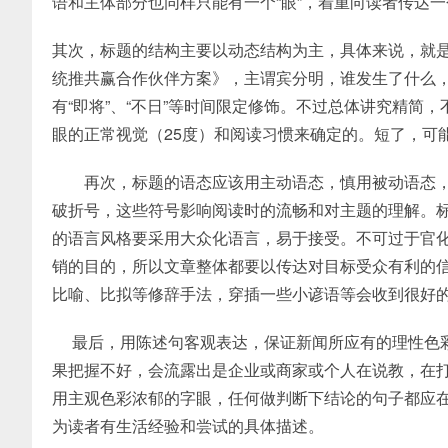
语和主体部分也同样只能有一个“眼”，着重向读者传达
其次，标题的结构主要以动态结构为主，具体来说，就是“
统推共赢合作伙伴方案》，主谓宾分明，谁发生了什么
有“即将”、“不日”等时间限定修饰。不过总体讲究精简
眼的正常视觉（25度）和阅读习惯来确定的。短了，可
再次，标题的语态应该用主动语态，慎用被动语态，
破折号，这些符号影响阅读时的流畅和对主题的理解。
的语言风格要采用大众化语言，易于接受。不可过于官
销的目的，所以文章整体都要以传达对目标受众有利的
比喻、比拟等修辞手法，穿插一些小谚语等会收到很好
最后，用陈述句客观表达，保证新闻所应有的理性色彩
果把握不好，会流露出是企业或商家或个人在说教，在
用主观色彩浓郁的字眼，任何做判断下结论的句子都应
为读者有生活经验和尝试的具体描述。