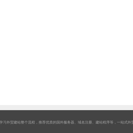
学习外贸建站整个流程，推荐优质的国外服务器、域名注册、建站程序等，一站式外