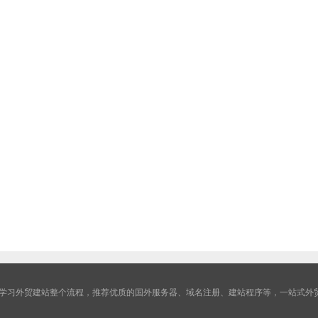
学习外贸建站整个流程，推荐优质的国外服务器、域名注册、建站程序等，一站式外