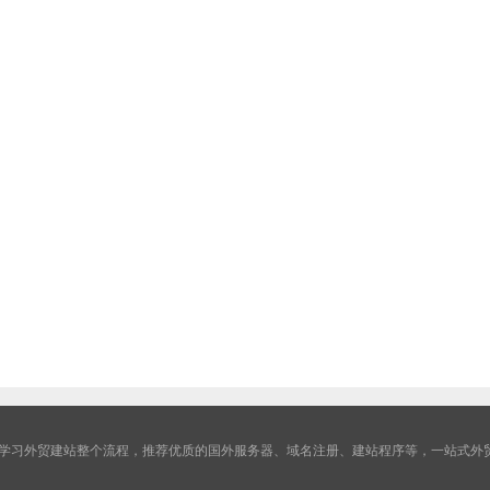
学习外贸建站整个流程，推荐优质的国外服务器、域名注册、建站程序等，一站式外