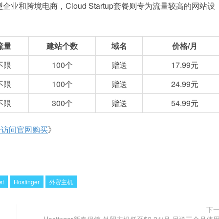
企业和跨境电商，Cloud Startup套餐则专为流量较高的网站设
流量
建站个数
域名
价格/月
不限
100个
赠送
17.99元
不限
100个
赠送
24.99元
不限
300个
赠送
54.99元
击访问官网购买
》
st
Hostinger
外贸主机
下