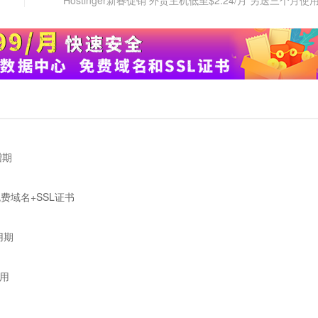
Hostinger新春促销 外贸主机低至$2.24/月 另送三个月使
赠期
送免费域名+SSL证书
用期
使用