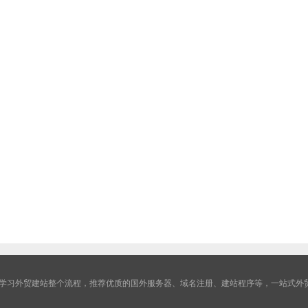
学习外贸建站整个流程，推荐优质的国外服务器、域名注册、建站程序等，一站式外