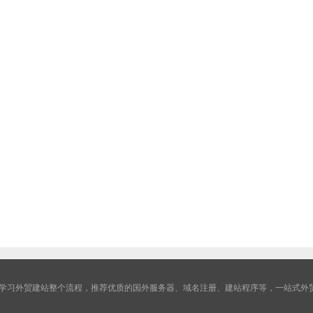
学习外贸建站整个流程，推荐优质的国外服务器、域名注册、建站程序等，一站式外