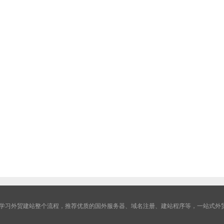
学习外贸建站整个流程，推荐优质的国外服务器、域名注册、建站程序等，一站式外