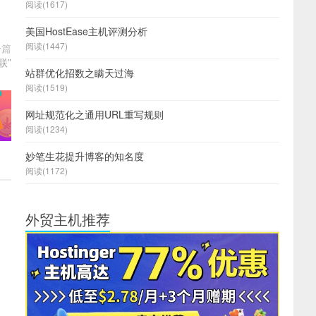
阅读(1617)
美国HostEase主机评测分析
阅读(1447)
一篇
联”
站群优化招数之瞒天过海
阅读(1519)
网址规范化之通用URL重写规则
阅读(1234)
妙笔生花提升博客的知名度
阅读(1172)
外贸主机推荐