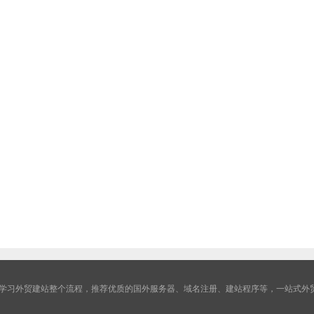
学习外贸建站整个流程，推荐优质的国外服务器、域名注册、建站程序等，一站式外