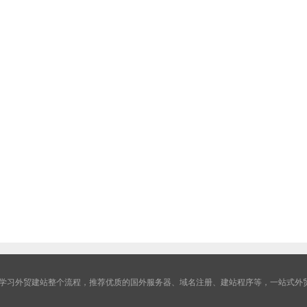
学习外贸建站整个流程，推荐优质的国外服务器、域名注册、建站程序等，一站式外