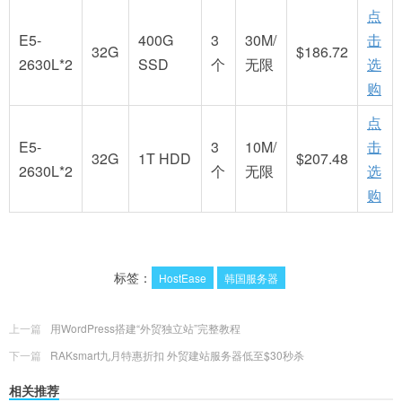
点
E5-
400G
3
30M/
击
32G
$186.72
2630L*2
SSD
个
无限
选
购
点
E5-
3
10M/
击
32G
1T HDD
$207.48
2630L*2
个
无限
选
购
标签：
HostEase
韩国服务器
上一篇
用WordPress搭建“外贸独立站”完整教程
下一篇
RAKsmart九月特惠折扣 外贸建站服务器低至$30秒杀
相关推荐